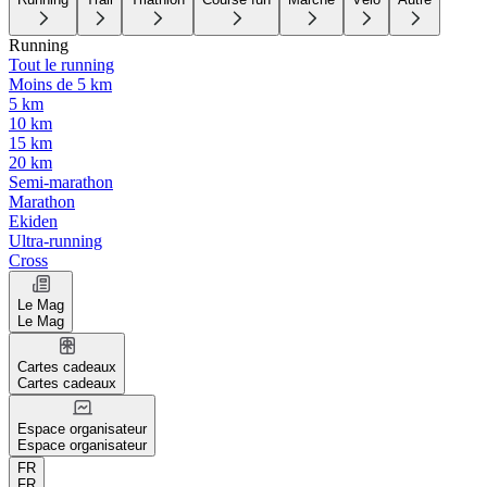
Running
Tout le running
Moins de 5 km
5 km
10 km
15 km
20 km
Semi-marathon
Marathon
Ekiden
Ultra-running
Cross
Le Mag
Le Mag
Cartes cadeaux
Cartes cadeaux
Espace organisateur
Espace organisateur
FR
FR