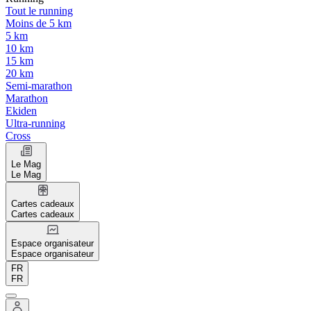
Tout le running
Moins de 5 km
5 km
10 km
15 km
20 km
Semi-marathon
Marathon
Ekiden
Ultra-running
Cross
Le Mag
Le Mag
Cartes cadeaux
Cartes cadeaux
Espace organisateur
Espace organisateur
FR
FR