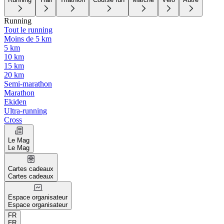
Running
Tout le running
Moins de 5 km
5 km
10 km
15 km
20 km
Semi-marathon
Marathon
Ekiden
Ultra-running
Cross
Le Mag
Le Mag
Cartes cadeaux
Cartes cadeaux
Espace organisateur
Espace organisateur
FR
FR