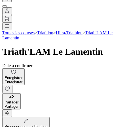
Toutes les courses
>
Triathlon
>
Ultra-Triathlon
>
Triath'LAM Le
Lamentin
Triath'LAM Le Lamentin
Date à confirmer
Enregistrer
Enregistrer
Partager
Partager
Proposer une modification