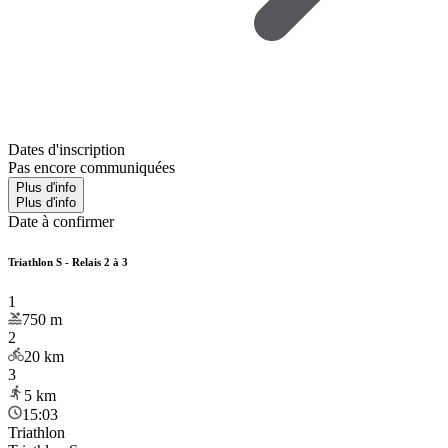
Dates d'inscription
Pas encore communiquées
Plus d'info
Plus d'info
Date à confirmer
Triathlon S - Relais 2 à 3
1
750
m
2
20
km
3
5
km
15:03
Triathlon