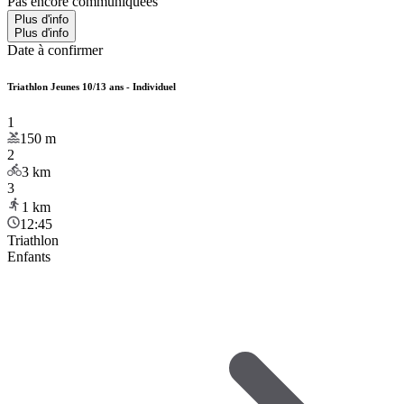
Pas encore communiquées
Plus d'info
Plus d'info
Date à confirmer
Triathlon Jeunes 10/13 ans - Individuel
1
150
m
2
3
km
3
1
km
12:45
Triathlon
Enfants