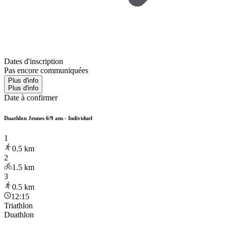
Dates d'inscription
Pas encore communiquées
Plus d'info
Plus d'info
Date à confirmer
Duathlon Jeunes 6/9 ans - Individuel
1
0.5
km
2
1.5
km
3
0.5
km
12:15
Triathlon
Duathlon