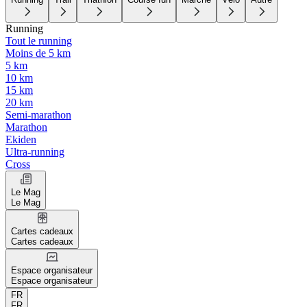
Running
Tout le running
Moins de 5 km
5 km
10 km
15 km
20 km
Semi-marathon
Marathon
Ekiden
Ultra-running
Cross
Le Mag
Le Mag
Cartes cadeaux
Cartes cadeaux
Espace organisateur
Espace organisateur
FR
FR