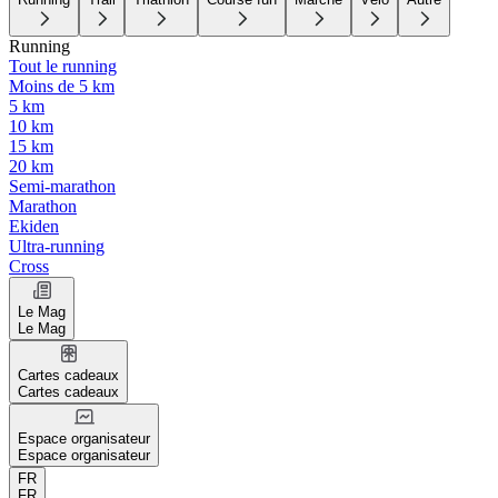
Running
Tout le running
Moins de 5 km
5 km
10 km
15 km
20 km
Semi-marathon
Marathon
Ekiden
Ultra-running
Cross
Le Mag
Le Mag
Cartes cadeaux
Cartes cadeaux
Espace organisateur
Espace organisateur
FR
FR