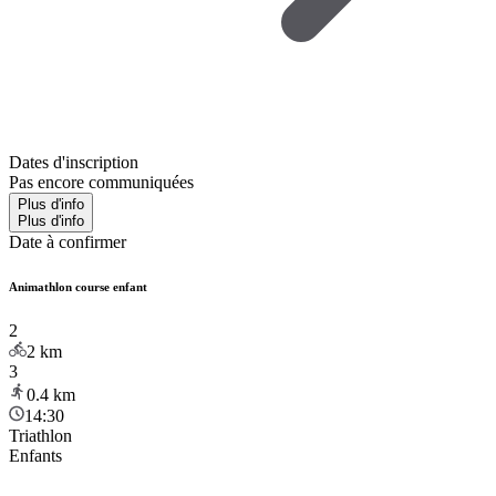
Dates d'inscription
Pas encore communiquées
Plus d'info
Plus d'info
Date à confirmer
Animathlon course enfant
2
2
km
3
0.4
km
14:30
Triathlon
Enfants