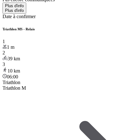
Plus d'info
Plus d'info
Date à confirmer
Triathlon MS - Relais
1
1
m
2
39
km
3
10
km
06:00
Triathlon
Triathlon M