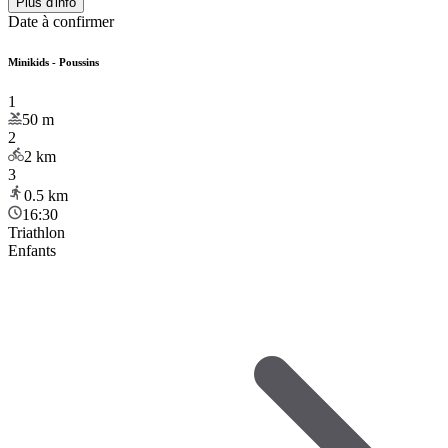
Plus d'info
Date à confirmer
Minikids - Poussins
1
50
m
2
2
km
3
0.5
km
16:30
Triathlon
Enfants