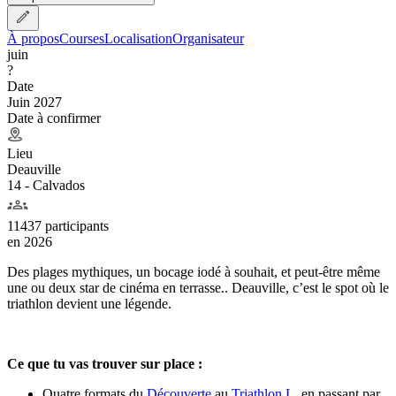
À propos
Courses
Localisation
Organisateur
juin
?
Date
Juin 2027
Date à confirmer
Lieu
Deauville
14 - Calvados
11437 participants
en
2026
Des plages mythiques, un bocage iodé à souhait, et peut-être même
une ou deux star de cinéma en terrasse.. Deauville, c’est le spot où le
triathlon devient une légende.
Ce que tu vas trouver sur place :
Quatre formats du
Découverte
au
Triathlon L
, en passant par