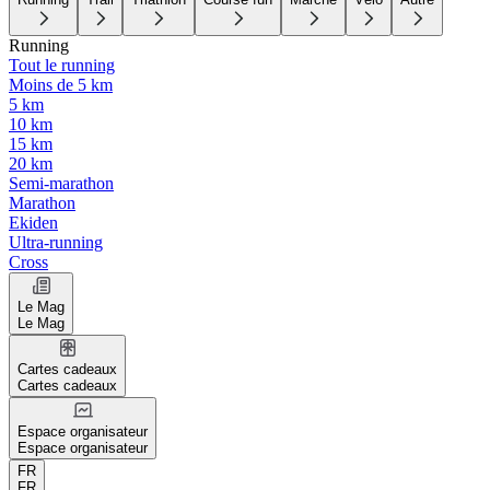
Running
Tout le running
Moins de 5 km
5 km
10 km
15 km
20 km
Semi-marathon
Marathon
Ekiden
Ultra-running
Cross
Le Mag
Le Mag
Cartes cadeaux
Cartes cadeaux
Espace organisateur
Espace organisateur
FR
FR