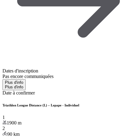
Dates d'inscription
Pas encore communiquées
Plus d'info
Plus d'info
Date à confirmer
Triathlon Longue Distance (L) – Lepape - Individuel
1
1900
m
2
90
km