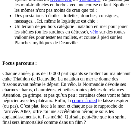
les mini-triathlètes en herbe avec une course enfant. Spoiler :
les mômes n'ont pas moins de cran que toi ;
Des prestations 5 étoiles : toilettes, douches, consignes,
massages... Ici, même la logistique est chic ;
Un terrain de jeu hors catégorie : natation en mer pour jouer
les sirènes (ou les sardines en détresse),
vélo
sur des routes
vallonnées pour tester tes mollets, et course à pied sur les
Planches mythiques de Deauville.
Focus parcours :
Chaque année, plus de 10 000 participants se frottent au maintenant
culte Triathlon de Deauville. La natation en mer te donne des
frissons avant même le départ. En vélo, la Normandie dévoile ses
charmes : haras, chaumières, et petites routes pleines de relances.
Attention, ça grimpe, et pas qu’un peu : certaines côtes vont te faire
négocier avec tes plateaux. Enfin, la
course à pied
te laisse respirer
(ou pas). C’est plat, face à la mer, et chaque pas te rapproche de
l’arrivée. Allez, offre-toi une accélération héroïque sous les
applaudissements, tu l’as mérité. Qui sait, peut-être que ton sprint
final sera immortalisé comme dans un film ?