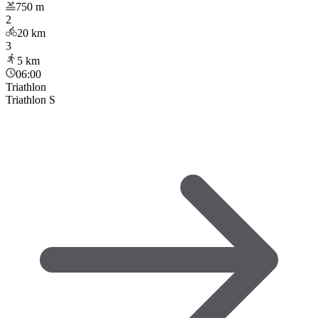
750
m
2
20
km
3
5
km
06:00
Triathlon
Triathlon S