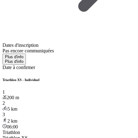
Dates d'inscription
Pas encore communiquées
Plus d'info
Plus d'info
Date à confirmer
Triathlon XS - Individuel
1
200
m
2
5
km
3
2
km
06:00
Triathlon
Triathlon XS