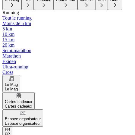
Running
Tout le running
Moins de 5 km
5 km
10 km
15 km
20 km
Semi-marathon
Marathon
Ekiden
Ultra-running
Cross
Le Mag
Le Mag
Cartes cadeaux
Cartes cadeaux
Espace organisateur
Espace organisateur
FR
FR