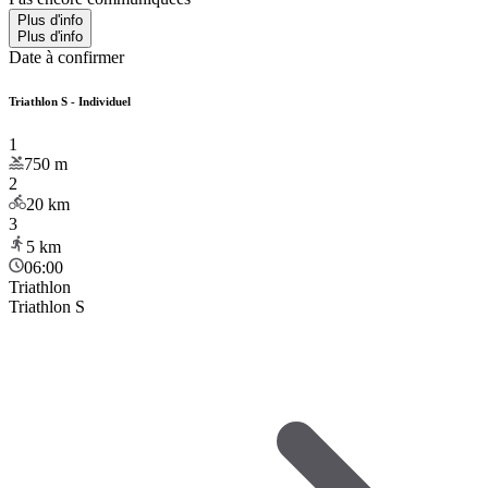
Plus d'info
Plus d'info
Date à confirmer
Triathlon S - Individuel
1
750
m
2
20
km
3
5
km
06:00
Triathlon
Triathlon S