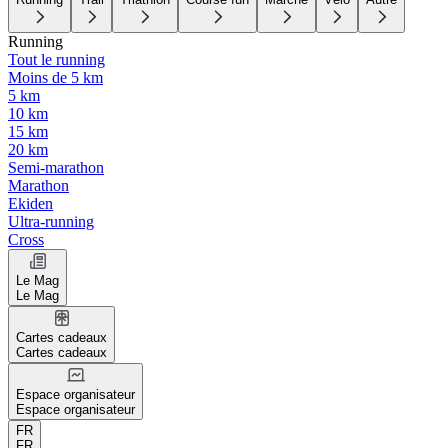
Running
Tout le running
Moins de 5 km
5 km
10 km
15 km
20 km
Semi-marathon
Marathon
Ekiden
Ultra-running
Cross
Le Mag
Le Mag
Cartes cadeaux
Cartes cadeaux
Espace organisateur
Espace organisateur
FR
FR