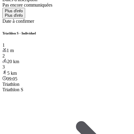
Pas encore communiquées
Plus d'info
Plus d'info
Date à confirmer
Triathlon S - Individuel
1
1
m
2
20
km
3
5
km
09:05
Triathlon
Triathlon S