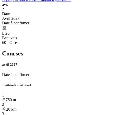
avr.
?
Date
Avril 2027
Date à confirmer
Lieu
Beauvais
60 - Oise
Courses
avril 2027
Date à confirmer
Triathlon S - Individuel
1
750
m
2
20
km
3