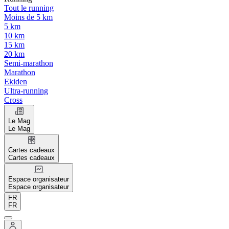
Tout le running
Moins de 5 km
5 km
10 km
15 km
20 km
Semi-marathon
Marathon
Ekiden
Ultra-running
Cross
Le Mag
Le Mag
Cartes cadeaux
Cartes cadeaux
Espace organisateur
Espace organisateur
FR
FR