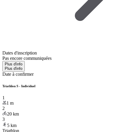
Dates d'inscription
Pas encore communiquées
Plus d'info
Plus d'info
Date à confirmer
Triathlon S - Individuel
1
1
m
2
20
km
3
5
km
Triathlon