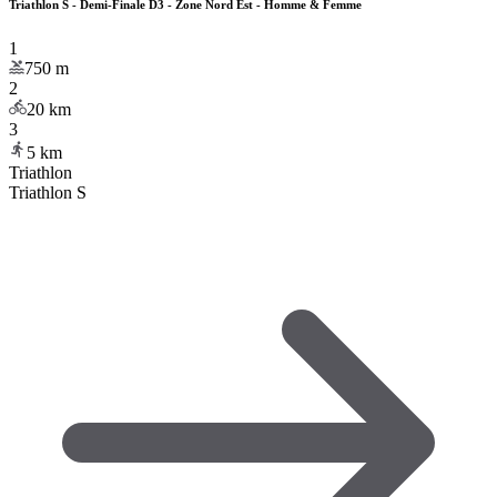
Triathlon S - Demi-Finale D3 - Zone Nord Est - Homme & Femme
1
750
m
2
20
km
3
5
km
Triathlon
Triathlon S