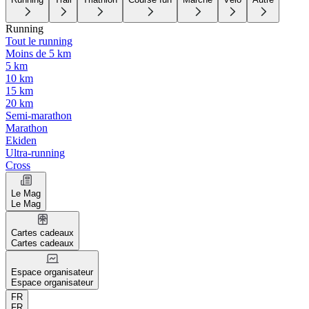
Running
Tout le running
Moins de 5 km
5 km
10 km
15 km
20 km
Semi-marathon
Marathon
Ekiden
Ultra-running
Cross
Le Mag
Le Mag
Cartes cadeaux
Cartes cadeaux
Espace organisateur
Espace organisateur
FR
FR