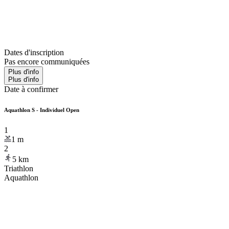
Dates d'inscription
Pas encore communiquées
Plus d'info
Plus d'info
Date à confirmer
Aquathlon S - Individuel Open
1
1
m
2
5
km
Triathlon
Aquathlon