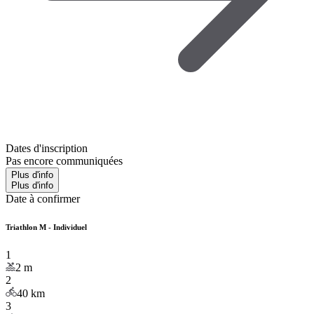
Dates d'inscription
Pas encore communiquées
Plus d'info
Plus d'info
Date à confirmer
Triathlon M - Individuel
1
2
m
2
40
km
3