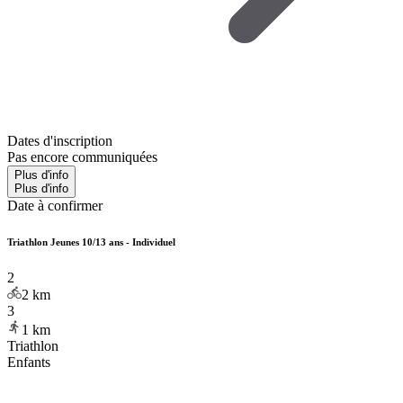
Dates d'inscription
Pas encore communiquées
Plus d'info
Plus d'info
Date à confirmer
Triathlon Jeunes 10/13 ans - Individuel
2
2
km
3
1
km
Triathlon
Enfants