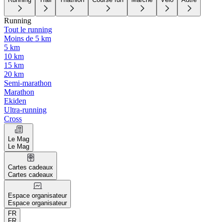
Running
Tout le running
Moins de 5 km
5 km
10 km
15 km
20 km
Semi-marathon
Marathon
Ekiden
Ultra-running
Cross
Le Mag
Le Mag
Cartes cadeaux
Cartes cadeaux
Espace organisateur
Espace organisateur
FR
FR