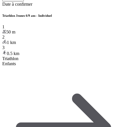
Date à confirmer
Triathlon Jeunes 6/9 ans - Individuel
1
50
m
2
1
km
3
0.5
km
Triathlon
Enfants