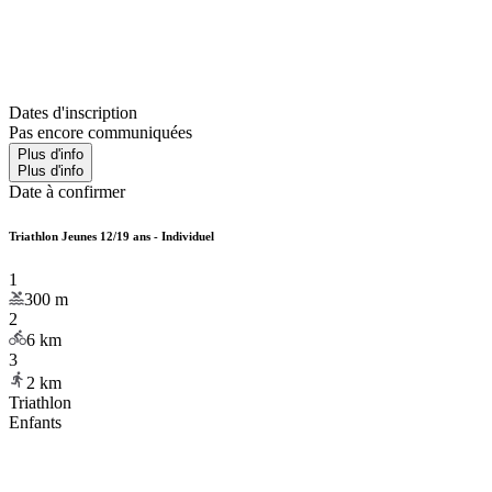
Dates d'inscription
Pas encore communiquées
Plus d'info
Plus d'info
Date à confirmer
Triathlon Jeunes 12/19 ans - Individuel
1
300
m
2
6
km
3
2
km
Triathlon
Enfants