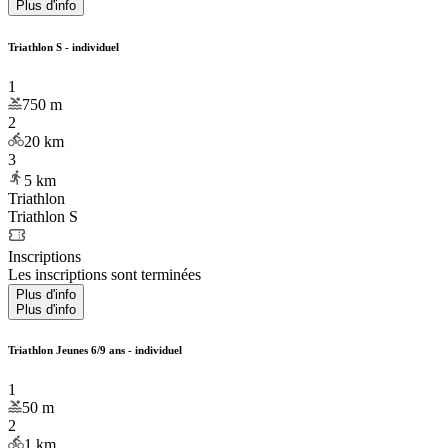
Plus d'info
Triathlon S - individuel
1
750
m
2
20
km
3
5
km
Triathlon
Triathlon S
Inscriptions
Les inscriptions sont terminées
Plus d'info
Plus d'info
Triathlon Jeunes 6/9 ans - individuel
1
50
m
2
1
km