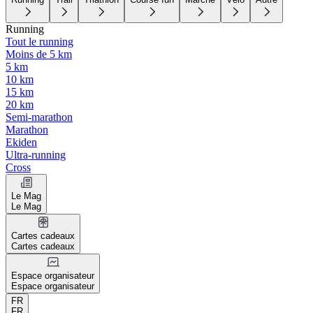
Running
Tout le running
Moins de 5 km
5 km
10 km
15 km
20 km
Semi-marathon
Marathon
Ekiden
Ultra-running
Cross
Le Mag
Le Mag
Cartes cadeaux
Cartes cadeaux
Espace organisateur
Espace organisateur
FR
FR