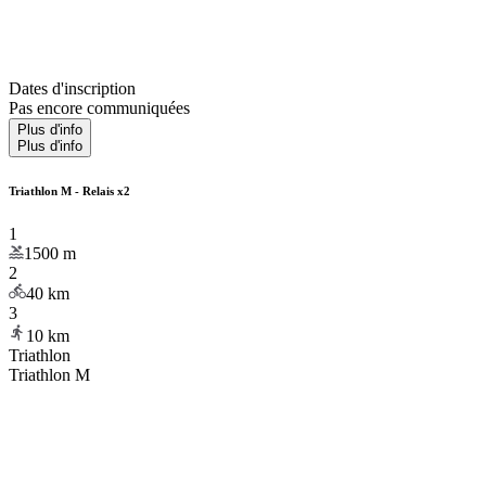
Dates d'inscription
Pas encore communiquées
Plus d'info
Plus d'info
Triathlon M - Relais x2
1
1500
m
2
40
km
3
10
km
Triathlon
Triathlon M