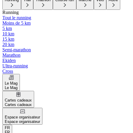
Running
Tout le running
Moins de 5 km
5 km
10 km
15 km
20 km
Semi-marathon
Marathon
Ekiden
Ultra-running
Cross
Le Mag
Le Mag
Cartes cadeaux
Cartes cadeaux
Espace organisateur
Espace organisateur
FR
FR