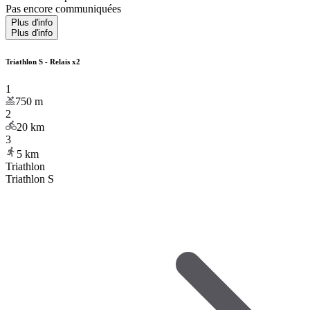
Pas encore communiquées
Plus d'info
Plus d'info
Triathlon S - Relais x2
1
750
m
2
20
km
3
5
km
Triathlon
Triathlon S