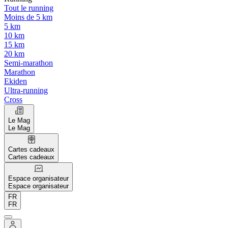
Tout le running
Moins de 5 km
5 km
10 km
15 km
20 km
Semi-marathon
Marathon
Ekiden
Ultra-running
Cross
Le Mag
Le Mag
Cartes cadeaux
Cartes cadeaux
Espace organisateur
Espace organisateur
FR
FR