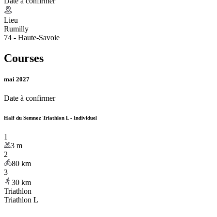
Date à confirmer
Lieu
Rumilly
74 - Haute-Savoie
Courses
mai 2027
Date à confirmer
Half du Semnoz Triathlon L - Individuel
1
3
m
2
80
km
3
30
km
Triathlon
Triathlon L