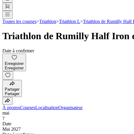
Toutes les courses
>
Triathlon
>
Triathlon L
>
Triathlon de Rumilly Half
Triathlon de Rumilly Half Iron
Date à confirmer
Enregistrer
Enregistrer
Partager
Partager
À propos
Courses
Localisation
Organisateur
mai
?
Date
Mai 2027