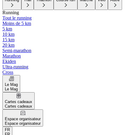
Running
Tout le running
Moins de 5 km
5 km
10 km
15 km
20 km
Semi-marathon
Marathon
Ekiden
Ultra-running
Cross
Le Mag
Le Mag
Cartes cadeaux
Cartes cadeaux
Espace organisateur
Espace organisateur
FR
FR