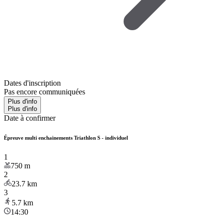
Dates d'inscription
Pas encore communiquées
Plus d'info
Plus d'info
Date à confirmer
Épreuve multi enchainements Triathlon S - individuel
1
750
m
2
23.7
km
3
5.7
km
14:30