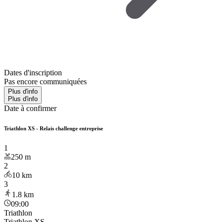
Dates d'inscription
Pas encore communiquées
Plus d'info
Plus d'info
Date à confirmer
Triathlon XS - Relais challenge entreprise
1
250
m
2
10
km
3
1.8
km
09:00
Triathlon
Triathlon XS