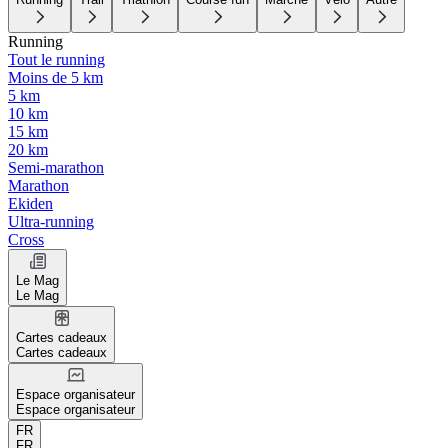
Running
Tout le running
Moins de 5 km
5 km
10 km
15 km
20 km
Semi-marathon
Marathon
Ekiden
Ultra-running
Cross
Le Mag
Le Mag
Cartes cadeaux
Cartes cadeaux
Espace organisateur
Espace organisateur
FR
FR