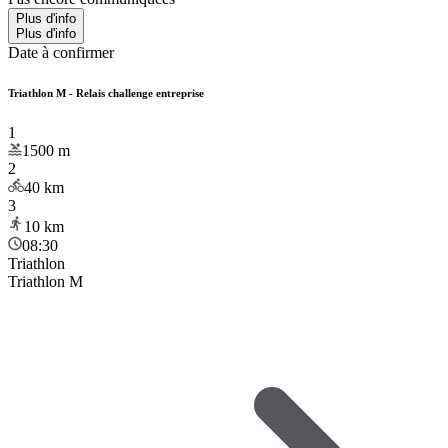
Plus d'info
Plus d'info
Date à confirmer
Triathlon M - Relais challenge entreprise
1
1500
m
2
40
km
3
10
km
08:30
Triathlon
Triathlon M