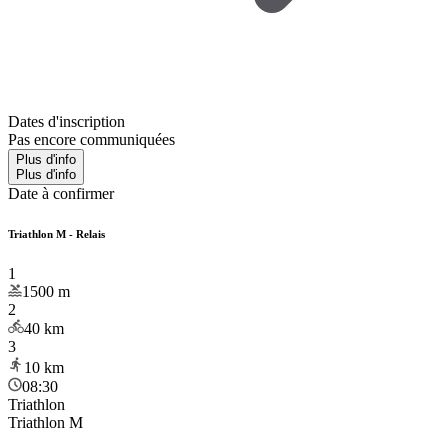
Dates d'inscription
Pas encore communiquées
Plus d'info
Plus d'info
Date à confirmer
Triathlon M - Relais
1
1500
m
2
40
km
3
10
km
08:30
Triathlon
Triathlon M