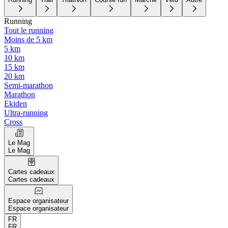
Running
Tout le running
Moins de 5 km
5 km
10 km
15 km
20 km
Semi-marathon
Marathon
Ekiden
Ultra-running
Cross
Le Mag
Le Mag
Cartes cadeaux
Cartes cadeaux
Espace organisateur
Espace organisateur
FR
FR