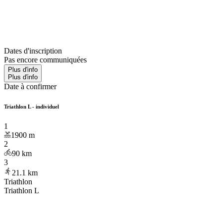
Dates d'inscription
Pas encore communiquées
Plus d'info
Plus d'info
Date à confirmer
Triathlon L - individuel
1
1900
m
2
90
km
3
21.1
km
Triathlon
Triathlon L