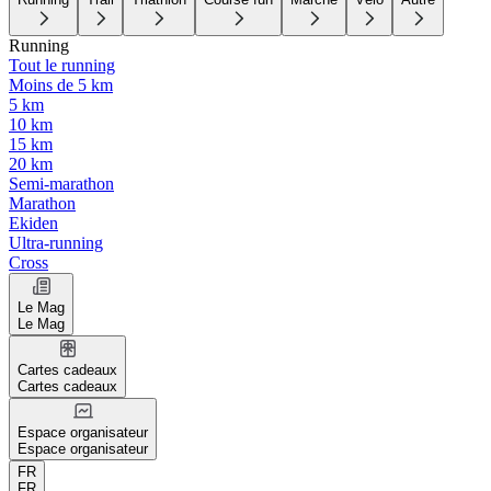
Running
Tout le running
Moins de 5 km
5 km
10 km
15 km
20 km
Semi-marathon
Marathon
Ekiden
Ultra-running
Cross
Le Mag
Le Mag
Cartes cadeaux
Cartes cadeaux
Espace organisateur
Espace organisateur
FR
FR