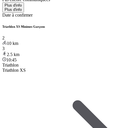
Plus d'info
Plus d'info
Date à confirmer
Triathlon XS Minimes Garçons
2
10
km
3
2.5
km
10:45
Triathlon
Triathlon XS