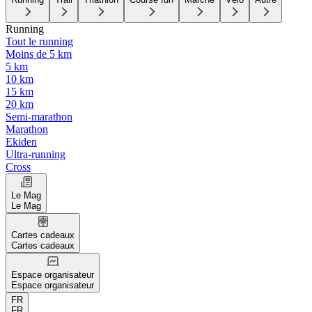
Running
Tout le running
Moins de 5 km
5 km
10 km
15 km
20 km
Semi-marathon
Marathon
Ekiden
Ultra-running
Cross
Le Mag
Le Mag
Cartes cadeaux
Cartes cadeaux
Espace organisateur
Espace organisateur
FR
FR