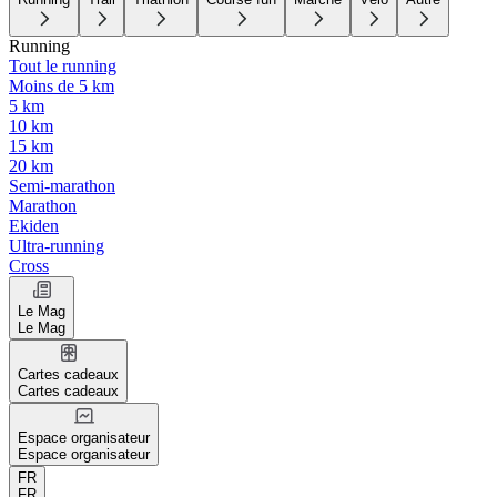
Running
Tout le running
Moins de 5 km
5 km
10 km
15 km
20 km
Semi-marathon
Marathon
Ekiden
Ultra-running
Cross
Le Mag
Le Mag
Cartes cadeaux
Cartes cadeaux
Espace organisateur
Espace organisateur
FR
FR