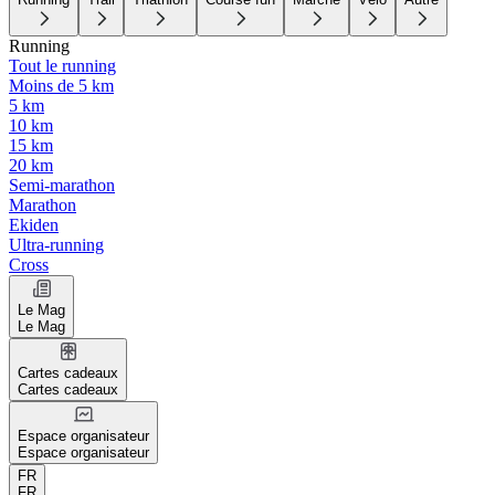
Running
Tout le running
Moins de 5 km
5 km
10 km
15 km
20 km
Semi-marathon
Marathon
Ekiden
Ultra-running
Cross
Le Mag
Le Mag
Cartes cadeaux
Cartes cadeaux
Espace organisateur
Espace organisateur
FR
FR