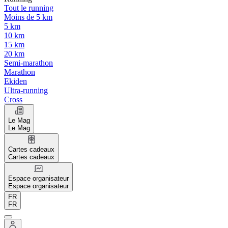
Tout le running
Moins de 5 km
5 km
10 km
15 km
20 km
Semi-marathon
Marathon
Ekiden
Ultra-running
Cross
Le Mag
Le Mag
Cartes cadeaux
Cartes cadeaux
Espace organisateur
Espace organisateur
FR
FR