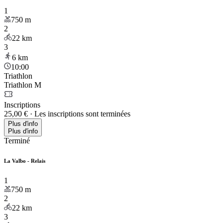
1
750
m
2
22
km
3
6
km
10:00
Triathlon
Triathlon M
Inscriptions
25,00 €
·
Les inscriptions sont terminées
Plus d'info
Plus d'info
Terminé
La Valbo - Relais
1
750
m
2
22
km
3