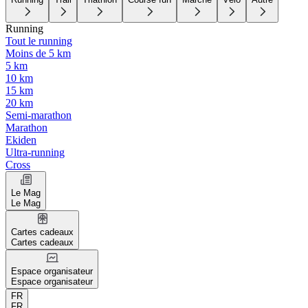
Running
Tout le running
Moins de 5 km
5 km
10 km
15 km
20 km
Semi-marathon
Marathon
Ekiden
Ultra-running
Cross
Le Mag
Le Mag
Cartes cadeaux
Cartes cadeaux
Espace organisateur
Espace organisateur
FR
FR