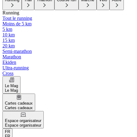
Running
Tout le running
Moins de 5 km
5 km
10 km
15 km
20 km
Semi-marathon
Marathon
Ekiden
Ultra-running
Cross
Le Mag
Le Mag
Cartes cadeaux
Cartes cadeaux
Espace organisateur
Espace organisateur
FR
FR