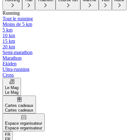
Running
Tout le running
Moins de 5 km
5 km
10 km
15 km
20 km
Semi-marathon
Marathon
Ekiden
Ultra-running
Cross
Le Mag
Le Mag
Cartes cadeaux
Cartes cadeaux
Espace organisateur
Espace organisateur
FR
FR