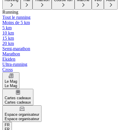
Running
Tout le running
Moins de 5 km
5 km
10 km
15 km
20 km
Semi-marathon
Marathon
Ekiden
Ultra-running
Cross
Le Mag
Le Mag
Cartes cadeaux
Cartes cadeaux
Espace organisateur
Espace organisateur
FR
FR