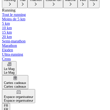
Running
Tout le running
Moins de 5 km
5 km
10 km
15 km
20 km
Semi-marathon
Marathon
Ekiden
Ultra-running
Cross
Le Mag
Le Mag
Cartes cadeaux
Cartes cadeaux
Espace organisateur
Espace organisateur
FR
FR