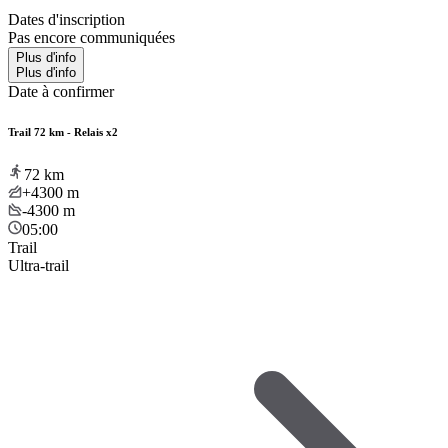
Dates d'inscription
Pas encore communiquées
Plus d'info
Plus d'info
Date à confirmer
Trail 72 km - Relais x2
72
km
+4300
m
-4300
m
05:00
Trail
Ultra-trail