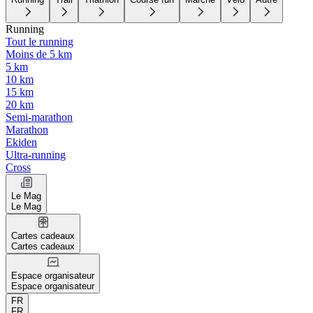
Running
Tout le running
Moins de 5 km
5 km
10 km
15 km
20 km
Semi-marathon
Marathon
Ekiden
Ultra-running
Cross
Le Mag
Le Mag
Cartes cadeaux
Cartes cadeaux
Espace organisateur
Espace organisateur
FR
FR