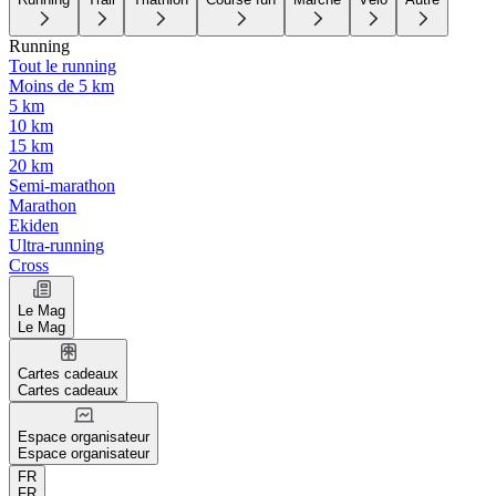
Running
Tout le running
Moins de 5 km
5 km
10 km
15 km
20 km
Semi-marathon
Marathon
Ekiden
Ultra-running
Cross
Le Mag
Le Mag
Cartes cadeaux
Cartes cadeaux
Espace organisateur
Espace organisateur
FR
FR