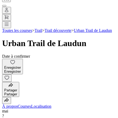
Toutes les courses
>
Trail
>
Trail découverte
>
Urban Trail de Laudun
Urban Trail de Laudun
Date à confirmer
Enregistrer
Enregistrer
Partager
Partager
À propos
Courses
Localisation
mai
?