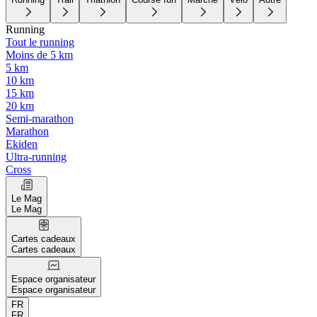
Running
Tout le running
Moins de 5 km
5 km
10 km
15 km
20 km
Semi-marathon
Marathon
Ekiden
Ultra-running
Cross
Le Mag
Le Mag
Cartes cadeaux
Cartes cadeaux
Espace organisateur
Espace organisateur
FR
FR