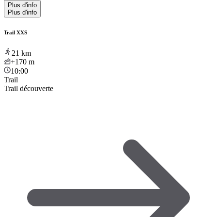
Plus d'info
Plus d'info
Trail XXS
21
km
+170
m
10:00
Trail
Trail découverte