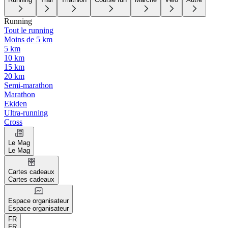
Running
Tout le running
Moins de 5 km
5 km
10 km
15 km
20 km
Semi-marathon
Marathon
Ekiden
Ultra-running
Cross
Le Mag
Le Mag
Cartes cadeaux
Cartes cadeaux
Espace organisateur
Espace organisateur
FR
FR