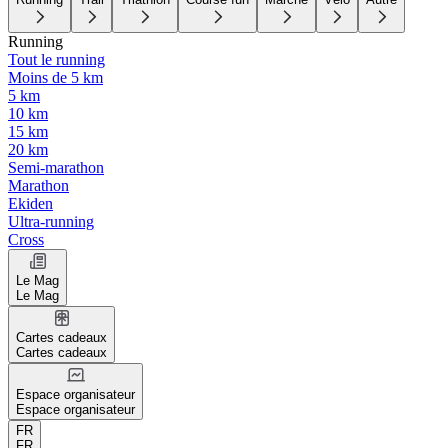
Running
Tout le running
Moins de 5 km
5 km
10 km
15 km
20 km
Semi-marathon
Marathon
Ekiden
Ultra-running
Cross
Le Mag
Le Mag
Cartes cadeaux
Cartes cadeaux
Espace organisateur
Espace organisateur
FR
FR