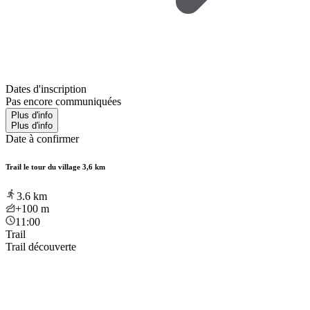
Dates d'inscription
Pas encore communiquées
Plus d'info
Plus d'info
Date à confirmer
Trail le tour du village 3,6 km
3.6
km
+100
m
11:00
Trail
Trail découverte