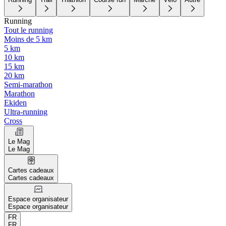
Running
Tout le running
Moins de 5 km
5 km
10 km
15 km
20 km
Semi-marathon
Marathon
Ekiden
Ultra-running
Cross
Le Mag
Le Mag
Cartes cadeaux
Cartes cadeaux
Espace organisateur
Espace organisateur
FR
FR