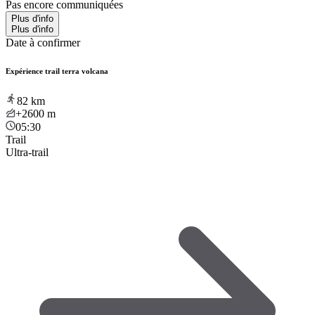
Pas encore communiquées
Plus d'info
Plus d'info
Date à confirmer
Expérience trail terra volcana
82
km
+2600
m
05:30
Trail
Ultra-trail