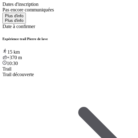
Dates d'inscription
Pas encore communiquées
Plus d'info
Plus d'info
Date à confirmer
Expérience trail Pierre de lave
15
km
+370
m
10:30
Trail
Trail découverte