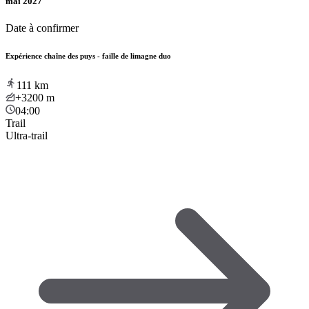
mai 2027
Date à confirmer
Expérience chaîne des puys - faille de limagne duo
111
km
+3200
m
04:00
Trail
Ultra-trail