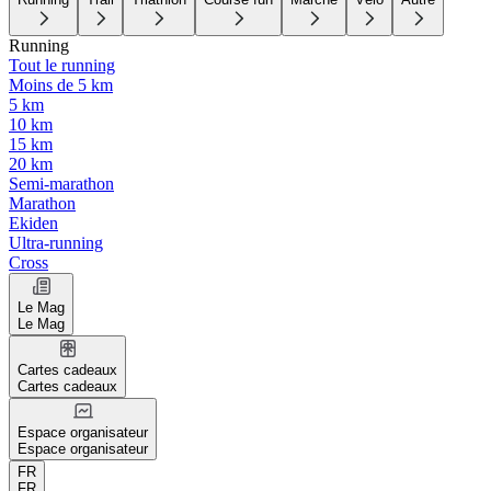
Running
Tout le running
Moins de 5 km
5 km
10 km
15 km
20 km
Semi-marathon
Marathon
Ekiden
Ultra-running
Cross
Le Mag
Le Mag
Cartes cadeaux
Cartes cadeaux
Espace organisateur
Espace organisateur
FR
FR