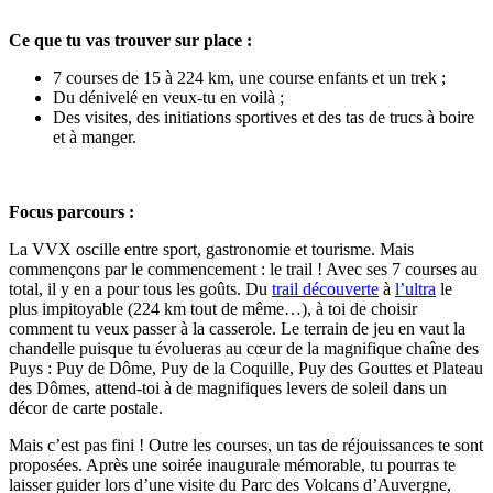
Ce que tu vas trouver sur place :
7 courses de 15 à 224 km, une course enfants et un trek ;
Du dénivelé en veux-tu en voilà ;
Des visites, des initiations sportives et des tas de trucs à boire
et à manger.
Focus parcours :
La VVX oscille entre sport, gastronomie et tourisme. Mais
commençons par le commencement : le trail ! Avec ses 7 courses au
total, il y en a pour tous les goûts. Du
trail découverte
à
l’ultra
le
plus impitoyable (224 km tout de même…), à toi de choisir
comment tu veux passer à la casserole. Le terrain de jeu en vaut la
chandelle puisque tu évolueras au cœur de la magnifique chaîne des
Puys : Puy de Dôme, Puy de la Coquille, Puy des Gouttes et Plateau
des Dômes, attend-toi à de magnifiques levers de soleil dans un
décor de carte postale.
Mais c’est pas fini ! Outre les courses, un tas de réjouissances te sont
proposées. Après une soirée inaugurale mémorable, tu pourras te
laisser guider lors d’une visite du Parc des Volcans d’Auvergne,