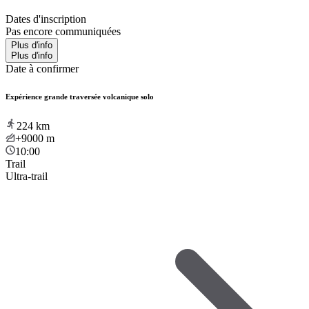
Dates d'inscription
Pas encore communiquées
Plus d'info
Plus d'info
Date à confirmer
Expérience grande traversée volcanique solo
224
km
+9000
m
10:00
Trail
Ultra-trail