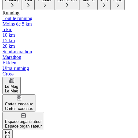
Running
Tout le running
Moins de 5 km
5 km
10 km
15 km
20 km
Semi-marathon
Marathon
Ekiden
Ultra-running
Cross
Le Mag
Le Mag
Cartes cadeaux
Cartes cadeaux
Espace organisateur
Espace organisateur
FR
FR