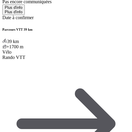
Pas encore communiquées
Plus d'info
Plus d'info
Date à confirmer
Parcours VTT 39 km
39
km
+1700
m
Vélo
Rando VTT