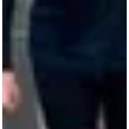
13
km
+210
m
09:20
Marche
Marche nordique