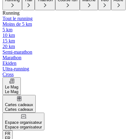
Running
Tout le running
Moins de 5 km
5 km
10 km
15 km
20 km
Semi-marathon
Marathon
Ekiden
Ultra-running
Cross
Le Mag
Le Mag
Cartes cadeaux
Cartes cadeaux
Espace organisateur
Espace organisateur
FR
FR