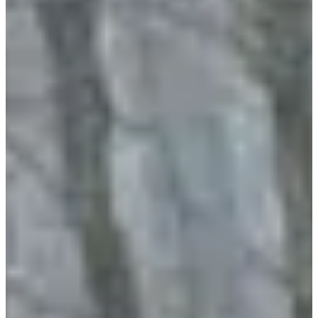
Alors, prêt(e) à rejoindre la grande famille du X’Trail Macadam ? La
ligne de départ t’attend.
Résultats :
2024
(770 participants)
2025
(909 participants)
2026
Courses
Tous
Trail
Marche
avril 2027
Date à confirmer
Trail 25 km