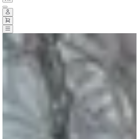
Toutes les courses
>
Trail
>
Trail découverte
>
X'Trail Macadam
X'Trail Macadam
Date à confirmer
Enregistrer
Enregistrer
Partager
Partager
Voir toutes les photos
Voir toutes les photos
1 / 7