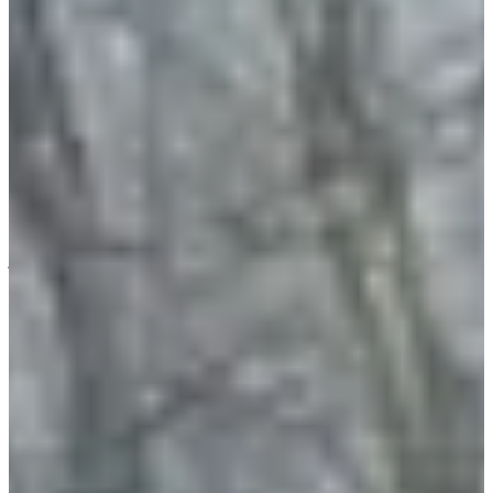
ton éco-cup pour t’hydrater entre deux foulées ;
Une ambiance conviviale et sportive : des passionnés de
nature et de trail, tous réunis pour partager énergie, motivation
et plaisir de l’outdoor.
Focus parcours :
Les parcours du X’Trail Macadam alternent sentiers, chemins et
sections nature qui te poussent à rester lucide et à gérer ton effort.
Chaque kilomètre est pensé pour que tu sentes le terrain, que tu sois
surpris et inspiré, et que tu repartes avec des souvenirs plein les
jambes et dans la tête. Que tu choisisses de courir, marcher ou
randonner, le plaisir est garanti du départ à l’arrivée.
2 (très) bonnes raisons de participer :
Des souvenirs à emporter : l’expérience, l’effort, le terrain…
tout est là pour rester gravé.
Une organisation aux petits oignons : toilettes, lot de
bienvenue, ravitaillements, tout est pensé pour que tu sois
concentré sur l’essentiel : profiter de ta course.