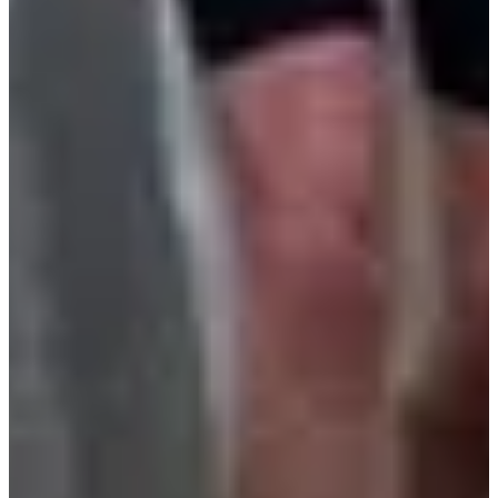
Dates d'inscription
Pas encore communiquées
Plus d'info
Plus d'info
Date à confirmer
Randonnée pédestre tranquilou 8 km
8
km
09:30
Marche
Randonnée pédestre