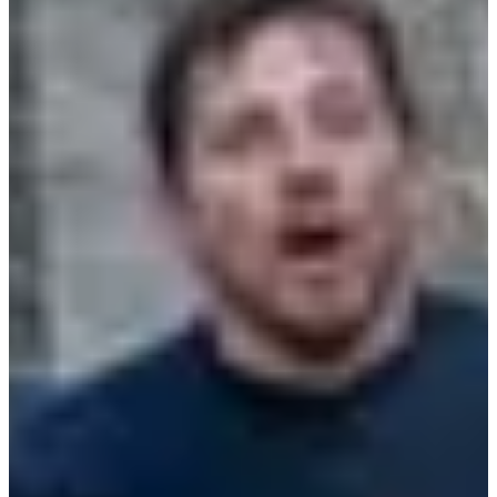
Dates d'inscription
Pas encore communiquées
Plus d'info
Plus d'info
Date à confirmer
Trail 13 km
13
km
+200
m
09:15
Trail
Trail découverte