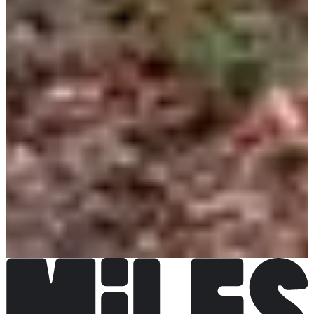
Chronométreur
Chrono Normandie
Choisir une Course
Trail 25 km
Date à confirmer
Plus d'info
Plus d'info
Trail 13 km
Date à confirmer
Plus d'info
Plus d'info
Marche chronométrée 13 kms (avec ou sans bâtons)
Date à
confirmer
Plus d'info
Plus d'info
Randonnée pédestre tranquilou 8 km
Date à confirmer
Plus d'info
Plus d'info