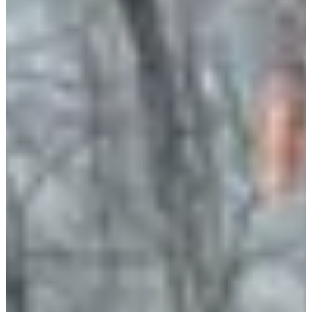
À propos
Courses
Localisation
Organisateur
Chronométreur
avr.
?
Date
Avril 2027
Date à confirmer
Lieu
Saint-Nicolas-d'Aliermont
76 - Seine-Maritime
Tu as trouvé la pépite locale : le X’trail Macadam ! Un événement
en Seine-Maritime où l’esprit trail est roi. Ici, on oublie les artifices,
on se concentre sur l’essentiel : des chemins qui te challengent,
t’inspirent et te rappellent pourquoi courir (ou marcher) c’est un pur
plaisir.
Ce que tu vas trouver sur place :
Des épreuves pour tous : deux trails, une marche nordique et
une randonnée. Chacun y trouve son compte, selon son
niveau et son envie du jour ;
Des ravitaillements sur le parcours : n’oublie pas ta gourde ou