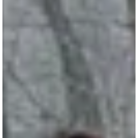
25
km
+420
m
09:00
Trail
Trail découverte