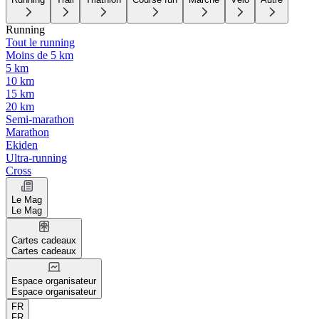
Running
Tout le running
Moins de 5 km
5 km
10 km
15 km
20 km
Semi-marathon
Marathon
Ekiden
Ultra-running
Cross
Le Mag
Le Mag
Cartes cadeaux
Cartes cadeaux
Espace organisateur
Espace organisateur
FR
FR