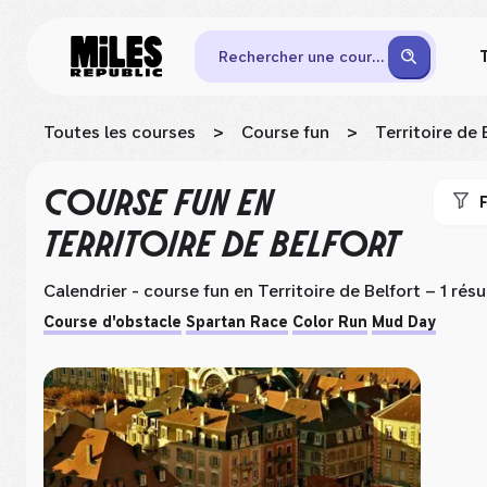
Rechercher une course
Toutes les courses
>
Course fun
>
Territoire de 
COURSE FUN
EN
F
TERRITOIRE DE BELFORT
Calendrier - course fun
en Territoire de Belfort
– 1 résu
Course d'obstacle
Spartan Race
Color Run
Mud Day