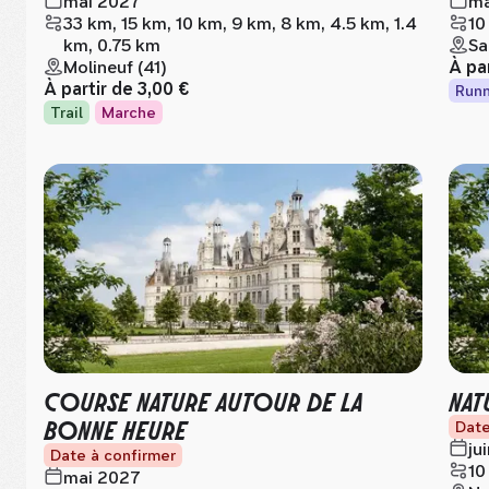
mai 2027
ma
33 km, 15 km, 10 km, 9 km, 8 km, 4.5 km, 1.4
10
km, 0.75 km
Sa
Molineuf (41)
À pa
À partir de
3,00 €
Runn
Trail
Marche
COURSE NATURE AUTOUR DE LA
NAT
BONNE HEURE
Date
ju
Date à confirmer
10
mai 2027