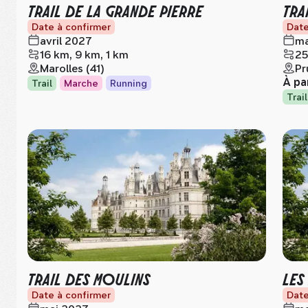
TRAIL DE LA GRANDE PIERRE
TRA
Date à confirmer
Date
avril 2027
ma
16 km, 9 km, 1 km
25
Marolles (41)
Pr
À pa
Trail
Marche
Running
Trail
TRAIL DES MOULINS
LES
Date à confirmer
Date