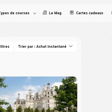
Types de courses
Le Mag
Cartes cadeaux
iltres
Trier par : Achat instantané