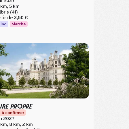
i 2027
 km, 5 km
lbris (41)
rtir de
3,50 €
ing
Marche
URE PROPRE
 à confirmer
in 2027
 km, 8 km, 2 km