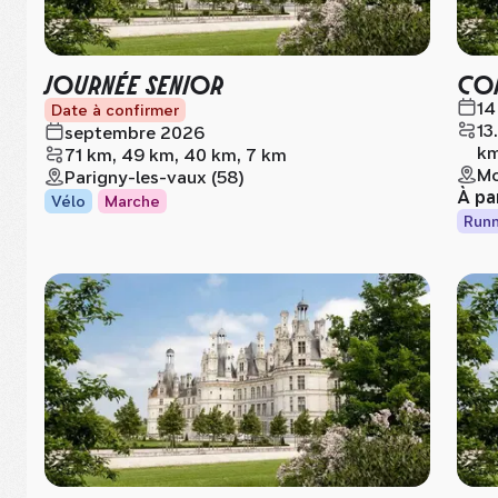
JOURNÉE SENIOR
COR
14
Date à confirmer
13
septembre 2026
k
71 km, 49 km, 40 km, 7 km
Mo
Parigny-les-vaux (58)
À pa
Vélo
Marche
Runn