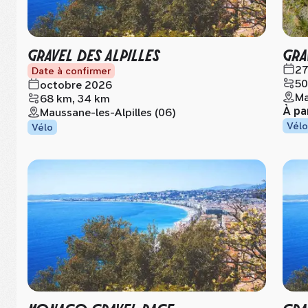
GRAVEL DES ALPILLES
GRA
27
Date à confirmer
50
octobre 2026
Ma
68 km, 34 km
À pa
Maussane-les-Alpilles (06)
Vélo
Vélo