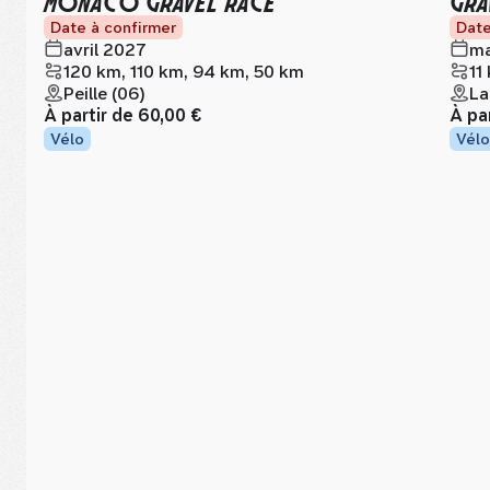
MONACO GRAVEL RACE
GRA
Date à confirmer
Date
avril 2027
ma
120 km, 110 km, 94 km, 50 km
11
Peille (06)
La
À partir de
60,00 €
À pa
Vélo
Vélo