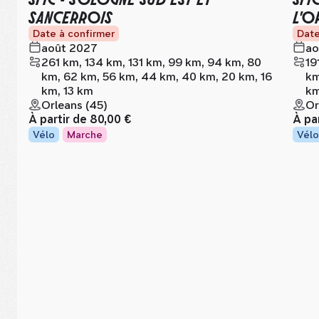
SANCERROIS
L'O
Date à confirmer
Date
août 2027
ao
261 km, 134 km, 131 km, 99 km, 94 km, 80
19
km, 62 km, 56 km, 44 km, 40 km, 20 km, 16
km
km, 13 km
k
Orleans (45)
Or
À partir de
80,00 €
À pa
Vélo
Marche
Vélo