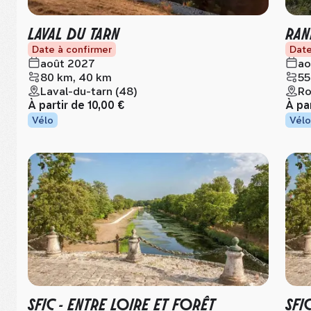
LAVAL DU TARN
RAN
Date à confirmer
Date
août 2027
ao
80 km, 40 km
55
Laval-du-tarn (48)
Ro
À partir de
10,00 €
À pa
Vélo
Vélo
SFIC - ENTRE LOIRE ET FORÊT
SFI