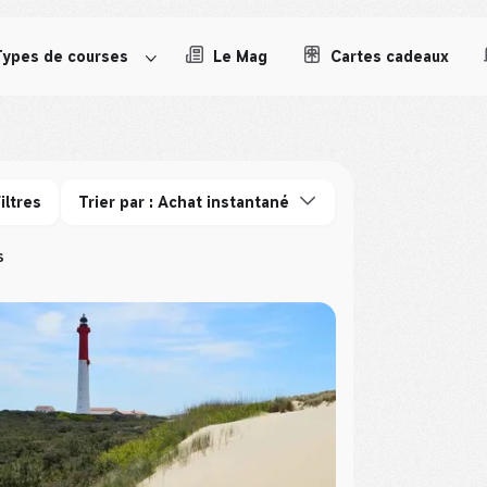
Types de courses
Le Mag
Cartes cadeaux
iltres
Trier par : Achat instantané
s