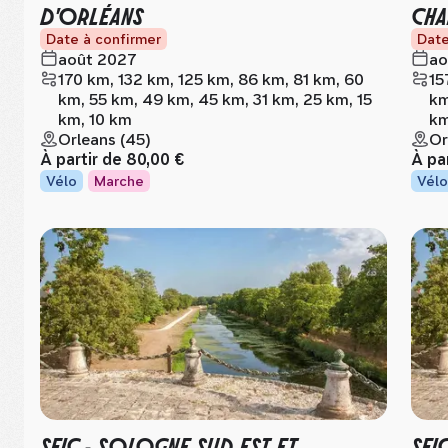
D'ORLÉANS
CHA
Date à confirmer
Date
août 2027
ao
170 km, 132 km, 125 km, 86 km, 81 km, 60
15
km, 55 km, 49 km, 45 km, 31 km, 25 km, 15
km
km, 10 km
km
Orleans (45)
Or
À partir de
80,00 €
À pa
Vélo
Marche
Vélo
SFIC - SOLOGNE SUD EST ET
SFI