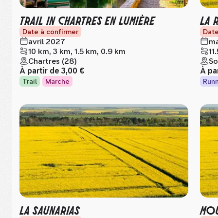
TRAIL IN CHARTRES EN LUMIÈRE
LA 
Date à confirmer
Date
avril 2027
ma
10 km, 3 km, 1.5 km, 0.9 km
11
Chartres (28)
So
À partir de
3,00 €
À pa
Trail
Marche
Runn
LA SAUNARIAS
MOU