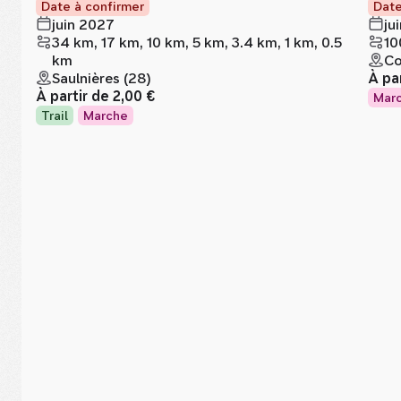
Date à confirmer
Date
juin 2027
ju
34 km, 17 km, 10 km, 5 km, 3.4 km, 1 km, 0.5
10
km
Co
Saulnières (28)
À pa
À partir de
2,00 €
Mar
Trail
Marche