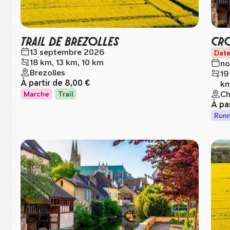
TRAIL DE BREZOLLES
CRO
13 septembre 2026
Date
18 km, 13 km, 10 km
no
Brezolles
19
À partir de
8,00 €
km
Ch
Marche
Trail
À pa
Runn