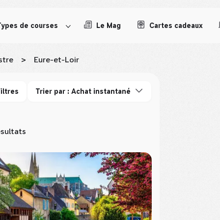
Types de courses
Le Mag
Cartes cadeaux
stre
>
Eure-et-Loir
iltres
Trier par : Achat instantané
sultats