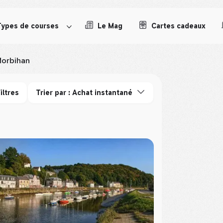
Types de courses
Le Mag
Cartes cadeaux
orbihan
iltres
Trier par : Achat instantané