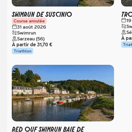
SWIMRUN DE SUSCINIO
TRO
19
Course annulée
Sw
31 août 2026
Sé
Swimrun
À pa
Sarzeau (56)
À partir de
31,70 €
Tria
Triathlon
RED OUF SWIMRUN BAIE DE