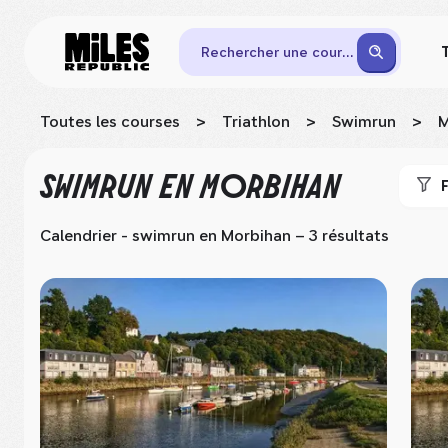
Rechercher une course
Toutes les courses
>
Triathlon
>
Swimrun
>
M
SWIMRUN
EN MORBIHAN
F
Calendrier - swimrun
en Morbihan
– 3 résultats