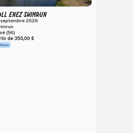
LL ENEZ SWIMRUN
 septembre 2026
imrun
né (56)
rtir de
350,00 €
thlon