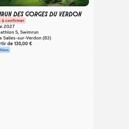
MRUN DES GORGES DU VERDON
 à confirmer
i 2027
iathlon S, Swimrun
s Salles-sur-Verdon (83)
rtir de
130,00 €
thlon