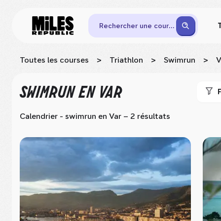
Rechercher une course
Toutes les courses
>
Triathlon
>
Swimrun
>
V
SWIMRUN
EN VAR
F
Calendrier - swimrun
en Var
– 2 résultats