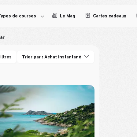
Types de courses
Le Mag
Cartes cadeaux
ar
iltres
Trier par : Achat instantané