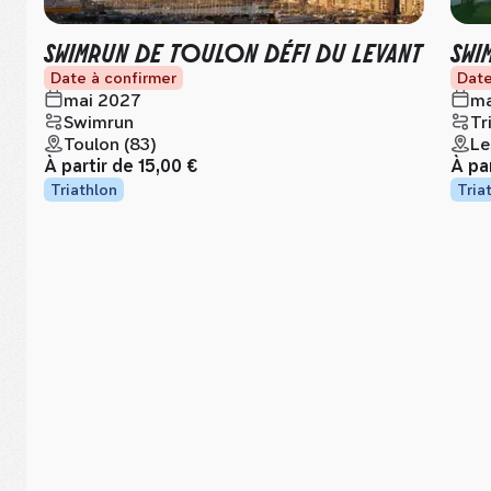
SWIMRUN DE TOULON DÉFI DU LEVANT
SWI
Date à confirmer
Date
mai 2027
ma
Swimrun
Tr
Toulon (83)
Le
À partir de
15,00 €
À pa
Triathlon
Tria