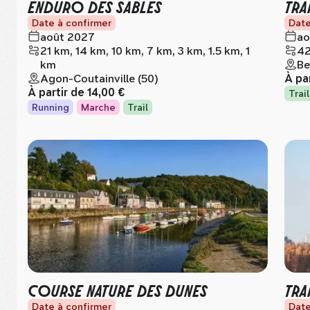
ENDURO DES SABLES
TRA
Date à confirmer
Date
août 2027
ao
21 km, 14 km, 10 km, 7 km, 3 km, 1.5 km, 1
42
km
Be
Agon-Coutainville (50)
À pa
À partir de
14,00 €
Trail
Running
Marche
Trail
COURSE NATURE DES DUNES
TRA
Date à confirmer
Date