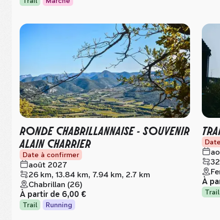
Trail
Marche
RONDE CHABRILLANNAISE - SOUVENIR
TRA
ALAIN CHARRIER
Date
ao
Date à confirmer
32
août 2027
Fe
26 km, 13.84 km, 7.94 km, 2.7 km
À pa
Chabrillan (26)
Trail
À partir de
6,00 €
Trail
Running