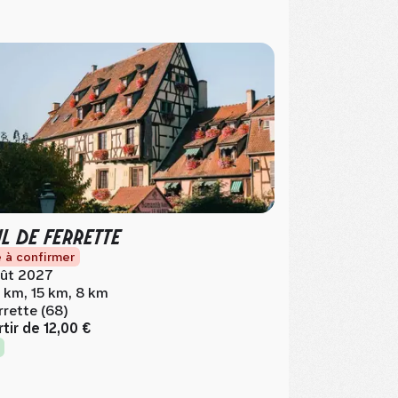
IL DE FERRETTE
 à confirmer
ût 2027
 km, 15 km, 8 km
rrette (68)
rtir de
12,00 €