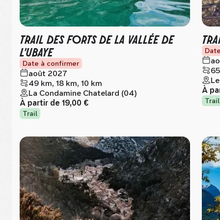
TRAIL DES FORTS DE LA VALLÉE DE
TRA
L'UBAYE
Date
ao
Date à confirmer
65
août 2027
Le
49 km, 18 km, 10 km
À pa
La Condamine Chatelard (04)
Trail
À partir de
19,00 €
Trail