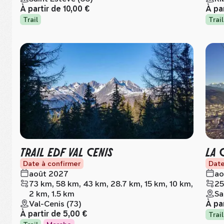
À partir de
10,00 €
À pa
Trail
Trail
TRAIL EDF VAL CENIS
LA 
Date à confirmer
Date
août 2027
ao
73 km, 58 km, 43 km, 28.7 km, 15 km, 10 km,
25
2 km, 1.5 km
Sa
Val-Cenis (73)
À pa
À partir de
5,00 €
Trail