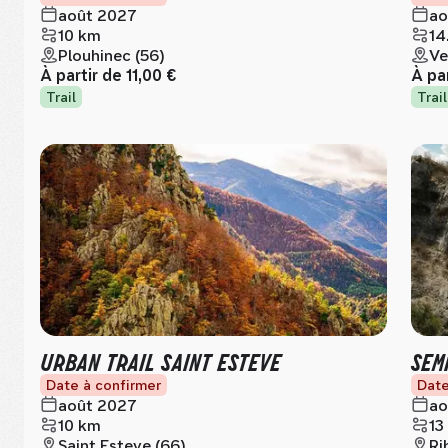
août 2027
ao
10 km
14
Plouhinec (56)
Ve
À partir de
11,00 €
À pa
Trail
Trail
URBAN TRAIL SAINT ESTEVE
SEM
Date à confirmer
Date
août 2027
ao
10 km
13
Saint Esteve (66)
Ri