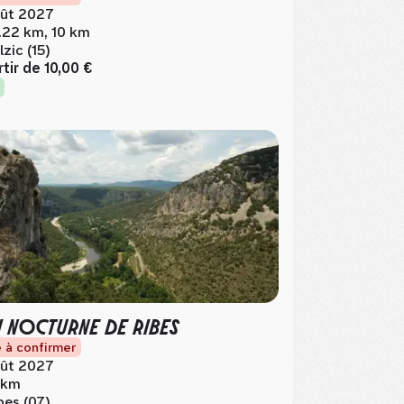
ût 2027
.22 km, 10 km
lzic (15)
rtir de
10,00 €
I NOCTURNE DE RIBES
 à confirmer
ût 2027
 km
bes (07)