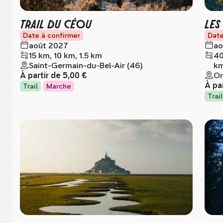
TRAIL DU CÉOU
LES
Date à confirmer
Date
août 2027
ao
15 km, 10 km, 1.5 km
40
Saint-Germain-du-Bel-Air (46)
km
À partir de
5,00 €
Or
À pa
Trail
Marche
Trail