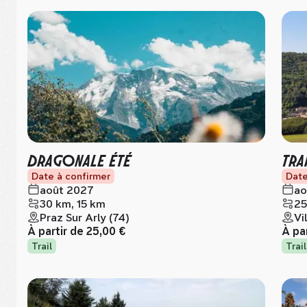
DRAGONALE ÉTÉ
TRA
Date à confirmer
Date
août 2027
ao
30 km, 15 km
25
Praz Sur Arly (74)
Vi
À partir de
25,00 €
À pa
Trail
Trail