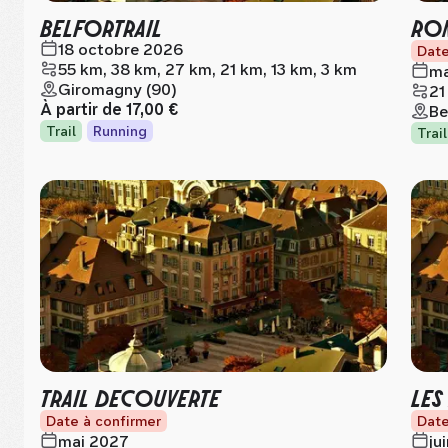
BELFORTRAIL
RON
18 octobre 2026
Date
55 km, 38 km, 27 km, 21 km, 13 km, 3 km
ma
Giromagny (90)
21
À partir de
17,00 €
Be
Trail
Running
Trail
TRAIL DECOUVERTE
LES
Date à confirmer
Date
mai 2027
ju