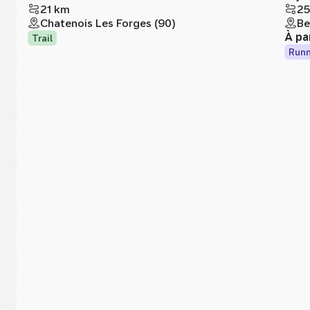
21 km
25
Chatenois Les Forges (90)
Be
À pa
Trail
Runn