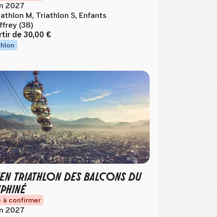
in 2027
iathlon M, Triathlon S, Enfants
ffrey (38)
rtir de
30,00 €
thlon
EN TRIATHLON DES BALCONS DU
PHINÉ
 à confirmer
in 2027