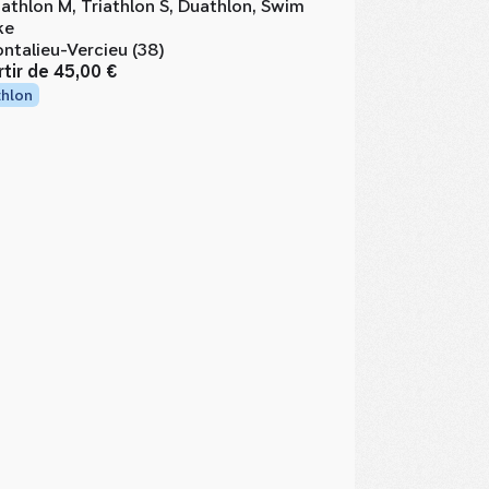
iathlon M, Triathlon S, Duathlon, Swim
ke
ntalieu-Vercieu (38)
rtir de
45,00 €
thlon