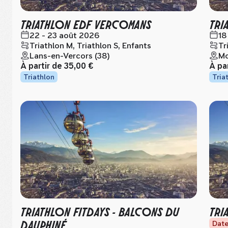
TRIATHLON EDF VERCOMANS
TRI
22 - 23 août 2026
18
Triathlon M, Triathlon S, Enfants
Tr
Lans-en-Vercors (38)
Mo
À partir de
35,00 €
À pa
Triathlon
Tria
TRIATHLON FITDAYS - BALCONS DU
TRI
DAUPHINÉ
Date