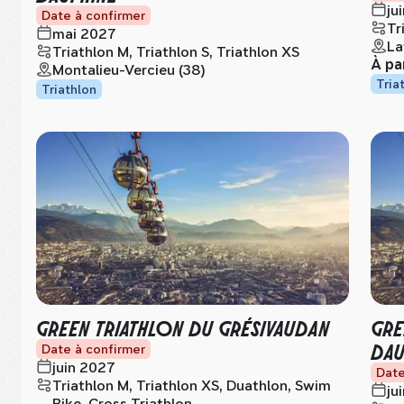
ju
Date à confirmer
Tr
mai 2027
La
Triathlon M, Triathlon S, Triathlon XS
À pa
Montalieu-Vercieu (38)
Tria
Triathlon
GREEN TRIATHLON DU GRÉSIVAUDAN
GRE
DAU
Date à confirmer
juin 2027
Date
Triathlon M, Triathlon XS, Duathlon, Swim
ju
Bike, Cross Triathlon