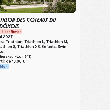
ATHLON DES COTEAUX DU
NDÔMOIS
 à confirmer
i 2027
tra-Triathlon, Triathlon L, Triathlon M,
iathlon S, Triathlon XS, Enfants, Swim
ke
lliers-sur-Loir (41)
rtir de
13,00 €
thlon