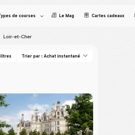
Types de courses
Le Mag
Cartes cadeaux
Loir-et-Cher
iltres
Trier par : Achat instantané