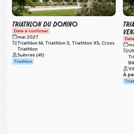
TRIATHLON DU DOMINO
TRI
VE
Date à confirmer
mai 2027
Date
Triathlon M, Triathlon S, Triathlon XS, Cross
ma
Triathlon
Ul
Suèvres (41)
Tr
Triathlon
Bi
Vi
À pa
Tria