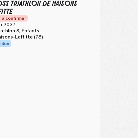
SS TRIATHLON DE MAISONS
FITTE
 à confirmer
in 2027
iathlon S, Enfants
isons-Laffitte (78)
thlon