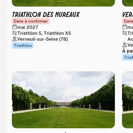
TRIATHLON DES MUREAUX
VER
Date à confirmer
Date
mai 2027
ma
Triathlon S, Triathlon XS
Tr
Verneuil-sur-Seine (78)
Aq
Ve
Triathlon
À pa
Tria