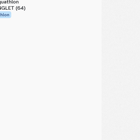
uathlon
GLET (64)
thlon