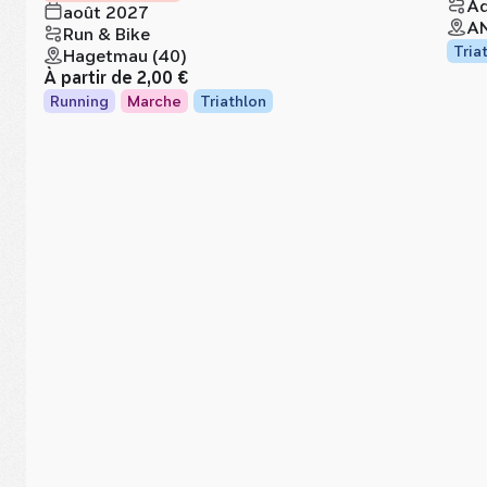
Aq
août 2027
AN
Run & Bike
Tria
Hagetmau (40)
À partir de
2,00 €
Running
Marche
Triathlon