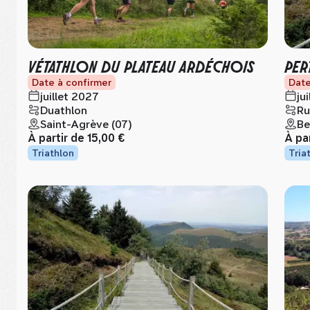
VÉTATHLON DU PLATEAU ARDÉCHOIS
PER
Date à confirmer
Date
juillet 2027
ju
Duathlon
Ru
Saint-Agrève (07)
Be
À partir de
15,00 €
À pa
Triathlon
Tria