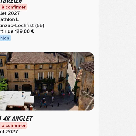
 à confirmer
illet 2027
iathlon L
zinzac-Lochrist (56)
rtir de
129,00 €
thlon
M 4K ANGLET
 à confirmer
ût 2027