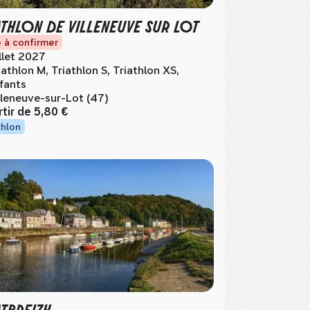
ATHLON DE VILLENEUVE SUR LOT
 à confirmer
illet 2027
iathlon M, Triathlon S, Triathlon XS,
fants
lleneuve-sur-Lot (47)
rtir de
5,80 €
thlon
ATBREIZH