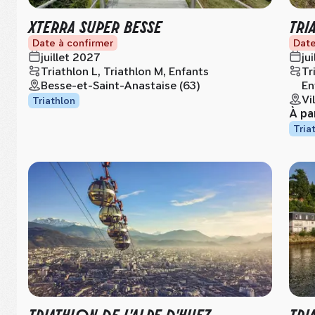
XTERRA SUPER BESSE
TRI
Date à confirmer
Date
juillet 2027
ju
Triathlon L, Triathlon M, Enfants
Tr
Besse-et-Saint-Anastaise (63)
En
Vi
Triathlon
À pa
Tria
TRIATHLON DE L'ALPE D'HUEZ
TRI