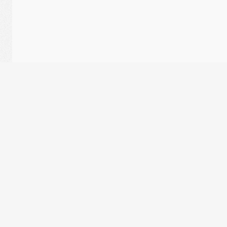
TRIATHLON
:
LE CALENDRIER P