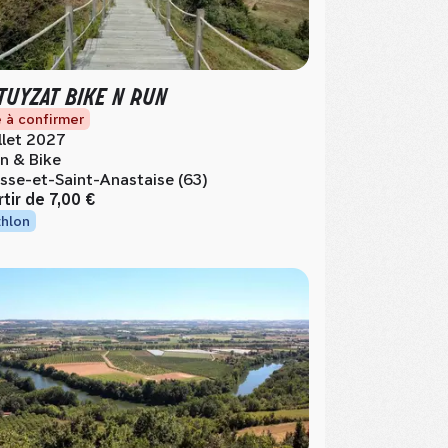
TUYZAT BIKE N RUN
 à confirmer
illet 2027
n & Bike
sse-et-Saint-Anastaise (63)
rtir de
7,00 €
thlon