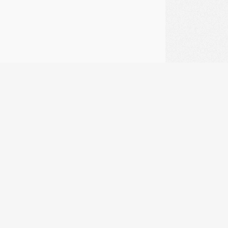
1
…
20
21
22
23
24
25
26
AR RÉGION