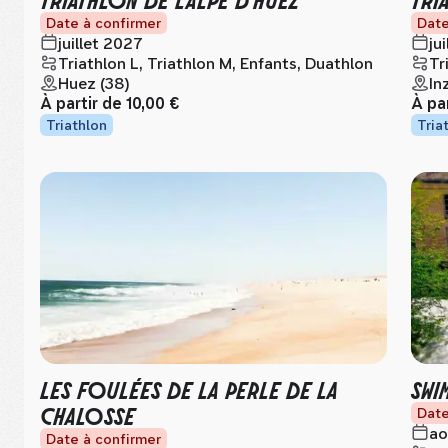
Date à confirmer
Date
juillet 2027
ju
Triathlon L, Triathlon M, Enfants, Duathlon
Tr
Huez (38)
In
À partir de
10,00 €
À pa
Triathlon
Tria
LES FOULÉES DE LA PERLE DE LA
SWI
CHALOSSE
Date
ao
Date à confirmer